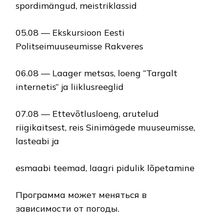
spordimängud, meistriklassid
05.08 — Ekskursioon Eesti
Politseimuuseumisse Rakveres
06.08 — Laager metsas, loeng “Targalt
internetis” ja liiklusreeglid
07.08 — Ettevõtlusloeng, arutelud
riigikaitsest, reis Sinimägede muuseumisse,
lasteabi ja
esmaabi teemad, laagri pidulik lõpetaminе
Программа может меняться в
зависимости от погоды.