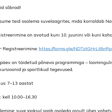
lid sõbrad!
sume teid osalema suvelaagrites, mida korraldab Na
istreerimine on avatud kuni 10. juunini või kuni koh
Registreerimine:
https://forms.gle/NDTztGHrLt8nR
 päev on täidetud põneva programmiga – loominguli
kursioonid ja sportlikud tegevused.
us: 7–13 aastat
: kell 10.00–16.30
lemine: suve jooksul saab osaleda ainult ühes vahet