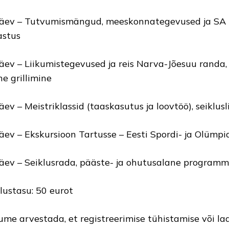
päev – Tutvumismängud, meeskonnategevused ja SA
astus
päev – Liikumistegevused ja reis Narva-Jõesuu rand
ne grillimine
päev – Meistriklassid (taaskasutus ja loovtöö), seiklus
päev – Ekskursioon Tartusse – Eesti Spordi- ja Olüm
päev – Seiklusrada, pääste- ja ohutusalane programm
lustasu: 50 eurot
ume arvestada, et registreerimise tühistamise või la