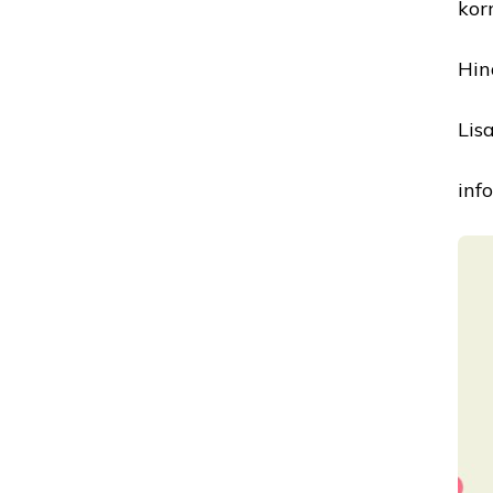
kor
Hin
Lis
inf