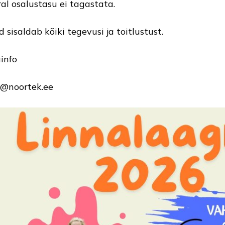
ral osalustasu ei tagastata.
d sisaldab kõiki tegevusi ja toitlustust.
ainfo
o@noortek.ee