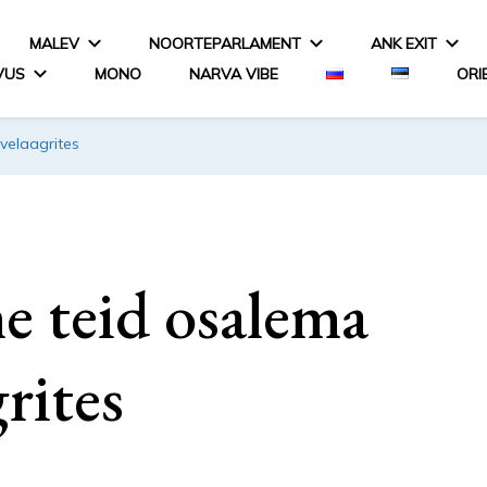
MALEV
NOORTEPARLAMENT
ANK EXIT
VUS
MONO
NARVA VIBE
ORI
velaagrites
 teid osalema
rites