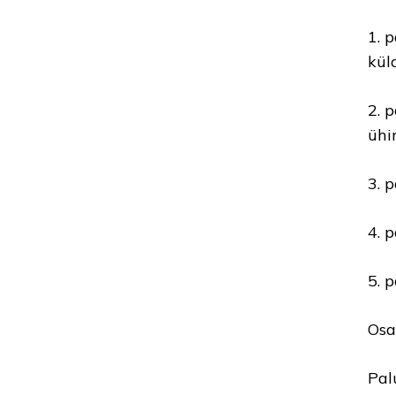
1. 
kül
2. 
ühi
3. 
4. 
5. 
Osa
Pal