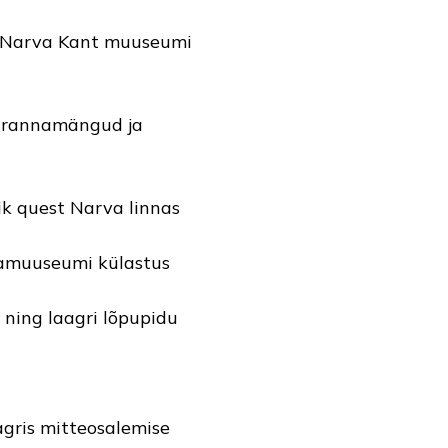
 Narva Kant muuseumi
a, rannamängud ja
lik quest Narva linnas
piamuuseumi külastus
 ning laagri lõpupidu
agris mitteosalemise