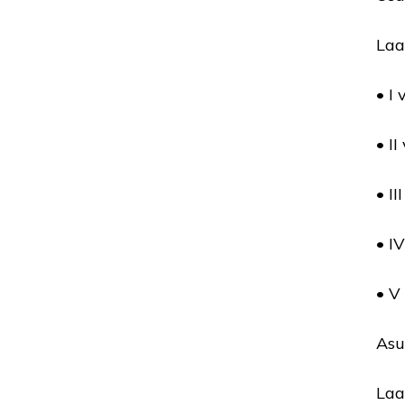
Laa
• I
• I
• I
• I
• V
Asu
Laa