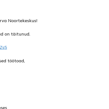
rva Noortekeskus!
ad on täitunud.
pZs5
sed töötoad,
uses