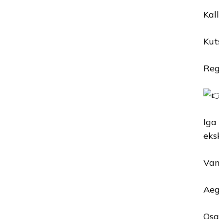
Kal
Kut
Reg
Iga
eks
Van
Aeg
Osa