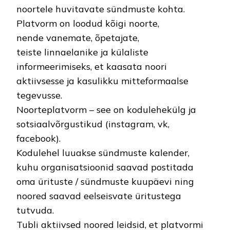
noortele huvitavate sündmuste kohta.
Platvorm on loodud kõigi noorte,
nende vanemate, õpetajate,
teiste linnaelanike ja külaliste
informeerimiseks, et kaasata noori
aktiivsesse ja kasulikku mitteformaalse
tegevusse.
Noorteplatvorm – see on kodulehekülg ja
sotsiaalvõrgustikud (instagram, vk,
facebook).
Kodulehel luuakse sündmuste kalender,
kuhu organisatsioonid saavad postitada
oma ürituste / sündmuste kuupäevi ning
noored saavad eelseisvate üritustega
tutvuda.
Tubli aktiivsed noored leidsid, et platvormi