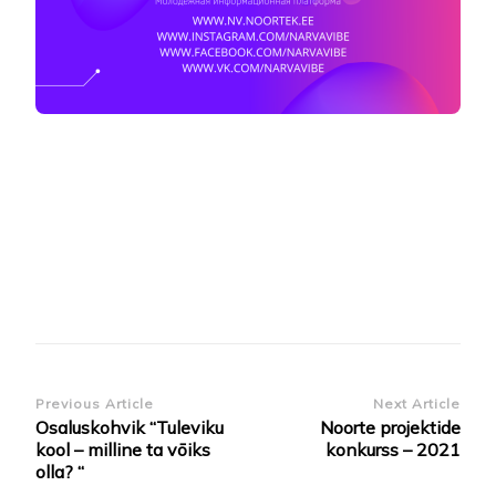
Post
Previous Article
Next Article
Osaluskohvik “Tuleviku
Noorte projektide
Navigation
kool – milline ta vōiks
konkurss – 2021
olla? “